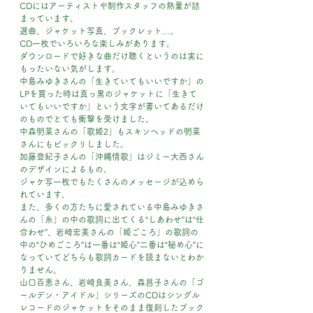
CDにはアーティストや制作スタッフの熱量が詰
まっています。
選曲、ジャケット写真、ブックレット…。
CD一枚でいろいろな楽しみがあります。
ダウンロードで好きな曲だけ聴くというのは実に
もったいない気がします。
中島みゆきさんの「生きていてもいいですか」の
LPを買った時は真っ黒のジャケットに「生きて
いてもいいですか」という文字が書いてあるだけ
のものでとても衝撃を受けました。
中森明菜さんの「歌姫2」もスキンヘッドの明菜
さんにもビックリしました。
加藤登紀子さんの「沖縄情歌」はジミー大西さん
のデザインによるもの。
ジャケ写一枚でもたくさんのメッセージが込めら
れています。
また、多くの方たちに愛されている中島みゆきさ
んの「糸」の中の歌詞に出てくる“しあわせ”は“仕
合わせ”、岩崎宏美さんの「姫ごころ」の歌詞の
中の“ひめごころ”は一番は“姫心”二番は“秘め心”に
なっていてどちらも歌詞カードを読まないとわか
りません。
山口百恵さん、岩崎良美さん、森昌子さんの「ゴ
ールデン・アイドル」シリーズのCDはシングル
レコードのジャケットをそのまま復刻したブック