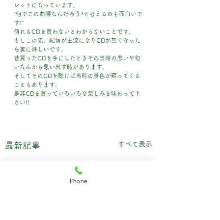
レットになっています。
“何でこの曲順なんだろう?と考えるのも面白いで
す!”
何れもCDを買わないとわからないことです。
もしこの先、配信が主流になりCDが無くなった
ら実に淋しいです。
昔買ったCDを手にしたときその当時の思いや匂
いなんかも思い出す時があります。
そしてそのCDを聴けば当時の景色が蘇ってくる
こともあります。
是非CDを買っていろいろな楽しみを味わって下
さい!!
すべて表示
最新記事
Phone