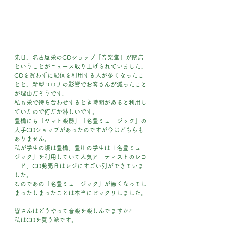
先日、名古屋栄のCDショップ「音楽堂」が閉店
ということがニュース取り上げられていました。
CDを買わずに配信を利用する人が多くなったこ
とと、新型コロナの影響でお客さんが減ったこと
が理由だそうです。
私も栄で待ち合わせするとき時間があると利用し
ていたので何だか淋しいです。
豊橋にも「ヤマト楽器」「名豊ミュージック」の
大手CDショップがあったのですが今はどちらも
ありません。
私が学生の頃は豊橋、豊川の学生は「名豊ミュー
ジック」を利用していて人気アーティストのレコ
ード、CD発売日はレジにすごい列ができていま
した。
なのであの「名豊ミュージック」が無くなってし
まったしまったことは本当にビックリしました。
皆さんはどうやって音楽を楽しんでますか?
私はCDを買う派です。