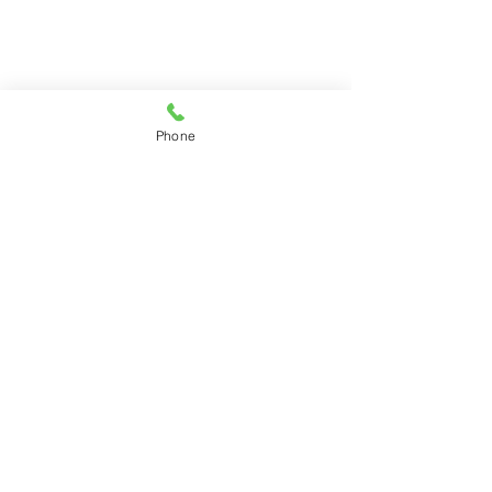
Phone
コメント
中島みゆき「十二月」
直氣治療室 花カ
コメントを追加…
ダー2025 配布中!