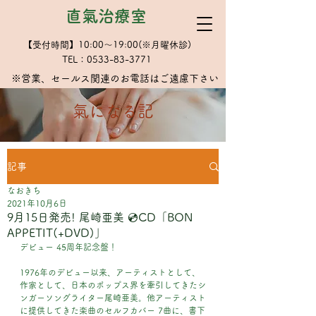
直氣治療室
【受付時間】10:00～19:00(※月曜休診)
TEL：0533-83-3771
※​営業、セールス関連のお電話はご遠慮下さい
​氣になる記
記事
なおきち
2021年10月6日
9月15日発売! 尾崎亜美 💿CD「BON
APPETIT(+DVD)」
デビュー 45周年記念盤！
1976年のデビュー以来、アーティストとして、
作家として、日本のポップス界を牽引してきたシ
ンガーソングライター尾崎亜美。他アーティスト
に提供してきた楽曲のセルフカバー 7曲に、書下