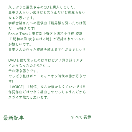
久しぶりに亜美さんのCDを購入しました。
亜美さんもいい歳!?だと思うんだけど歳取らない
なぁと思います。
宇都宮隆さんへの提供曲「境界線を引いたのは僕
だ」 が好きです!
Bonus Trackに東京都中野区立明和中学校 校歌
「 明和の風 吹きぬける時」が収録されているの
が嬉しいです。
亜美さんの作った校歌を歌える学生が羨ましい!!
DVDを観て思ったのは今はピアノ弾き語りスタ
イルらなったのかな?と…。
全曲弾き語りです。
やっぱり私はポニーキャニオン時代の曲が好きで
す!
「VOICE」「純情」なんか懐かしくていいです!!
作詞作曲だけでなく編曲までやっちゃうんだから
スゴイ才能だと思います。
すべて表示
最新記事