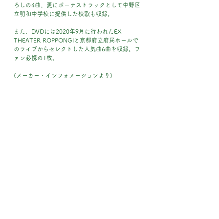
ろしの4曲、更にボーナストラックとして中野区
立明和中学校に提供した校歌も収録。
また、DVDには2020年9月に行われたEX 
THEATER ROPPONGIと京都府立府民ホールで
のライブからセレクトした人気曲6曲を収録。フ
ァン必携の1枚。
(メーカー・インフォメーションより)