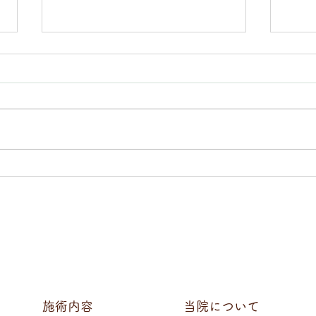
中島みゆき「十二月」
直氣
20
つ病
効果
施術内容
当院について