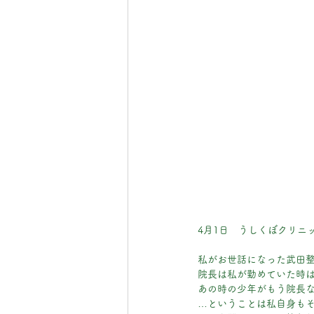
4月1日　うしくぼクリニ
私がお世話になった武田
院長は私が勤めていた時
あの時の少年がもう院長
…ということは私自身も