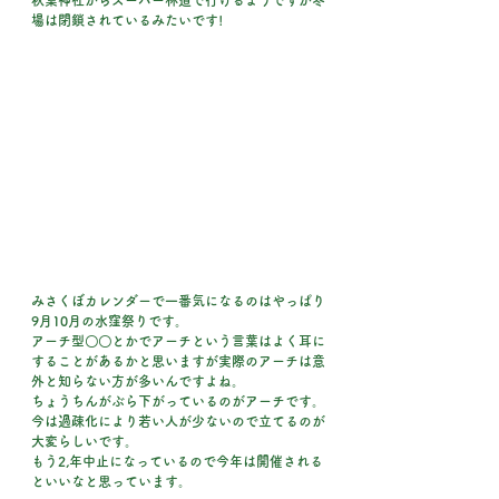
秋葉神社からスーパー林道で行けるようですが冬
場は閉鎖されているみたいです!
みさくぼカレンダーで一番気になるのはやっぱり
9月10月の水窪祭りです。
アーチ型〇〇とかでアーチという言葉はよく耳に
することがあるかと思いますが実際のアーチは意
外と知らない方が多いんですよね。
ちょうちんがぶら下がっているのがアーチです。
今は過疎化により若い人が少ないので立てるのが
大変らしいです。
もう2,年中止になっているので今年は開催される
といいなと思っています。