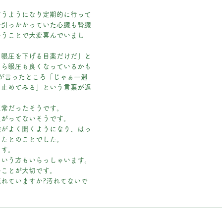
。
言うようになり定期的に行って
で引っかかっていた心臓も腎臓
いうことで大変喜んでいまし
の眼圧を下げる目薬だけだ」と
たら眼圧も良くなっているかも
が言ったところ「じゃぁ一週
ら止めてみる」という言葉が返
正常だったそうです。
上がってないそうです。
瞼がよく開くようになり、はっ
ったとのことでした。
ます。
という方もいらっしゃいます。
いことが大切です。
れていますか?汚れてないで