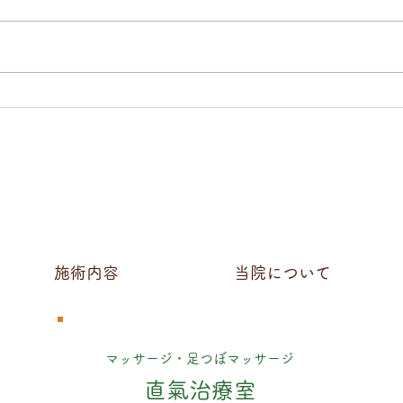
中島みゆき「十二月」
直氣
20
つ病
効果
施術内容
当院について
マッサージ・足つぼマッサージ
直氣治療室