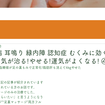
日
 耳鳴り 緑内障 認知症 むくみに効く
気が治る!やせる!運気がよくなる! 
血糖値が足の裏もみで正常化!脂肪肝も消えて6kgやせた
上記の記事が紹介されています
されている方のお話です。
サージのみの治療でした、
もらいたい」と言うようになり
”“足裏マッサージ”両方フル