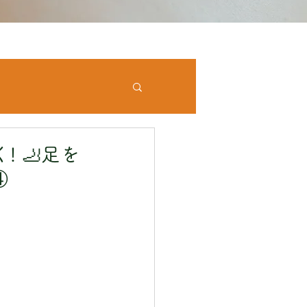
! 🦶足を
④