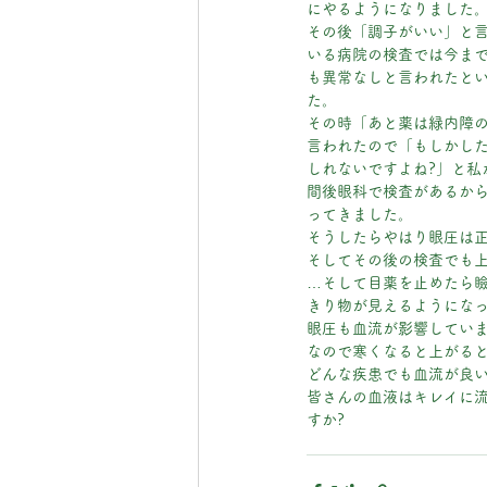
にやるようになりました
その後「調子がいい」と
いる病院の検査では今ま
も異常なしと言われたと
た。
その時「あと薬は緑内障
言われたので「もしかし
しれないですよね?」と私
間後眼科で検査があるか
ってきました。
そうしたらやはり眼圧は
そしてその後の検査でも
…そして目薬を止めたら
きり物が見えるようにな
眼圧も血流が影響してい
なので寒くなると上がる
どんな疾患でも血流が良
皆さんの血液はキレイに流
すか?