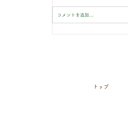
コメントを追加…
直氣治療室カレンダー2026
只今配布中!!
トップ