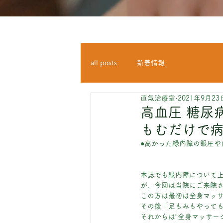
all posts
新着情報
直氣治療室
2021年9月23
高血圧 糖尿病
もむだけで病
●高かった緑内障の眼圧や
本誌でも緑内障について
が、今回は当院にご来院
この方は最初は全身マッ
その後「足もみもやって
それからは“全身マッサージ