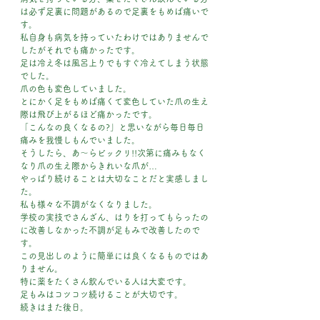
は必ず足裏に問題があるので足裏をもめば痛いで
す。
私自身も病気を持っていたわけではありませんで
したがそれでも痛かったです。
足は冷え冬は風呂上りでもすぐ冷えてしまう状態
でした。
爪の色も変色していました。
とにかく足をもめば痛くて変色していた爪の生え
際は飛び上がるほど痛かったです。
「こんなの良くなるの?」と思いながら毎日毎日
痛みを我慢しもんでいました。
そうしたら、あ～らビックリ!!次第に痛みもなく
なり爪の生え際からきれいな爪が…
やっぱり続けることは大切なことだと実感しまし
た。
私も様々な不調がなくなりました。
学校の実技でさんざん、はりを打ってもらったの
に改善しなかった不調が足もみで改善したので
す。
この見出しのように簡単には良くなるものではあ
りません。
特に薬をたくさん飲んでいる人は大変です。
足もみはコツコツ続けることが大切です。
続きはまた後日。