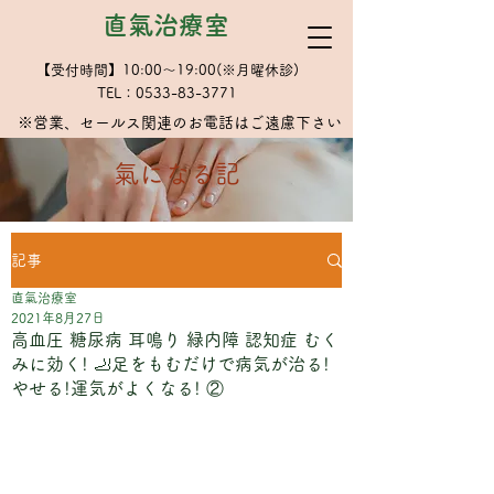
直氣治療室
【受付時間】10:00～19:00(※月曜休診)
TEL：0533-83-3771
※​営業、セールス関連のお電話はご遠慮下さい
​氣になる記
記事
直氣治療室
2021年8月27日
高血圧 糖尿病 耳鳴り 緑内障 認知症 むく
みに効く! 🦶足をもむだけで病気が治る!
やせる!運気がよくなる! ②