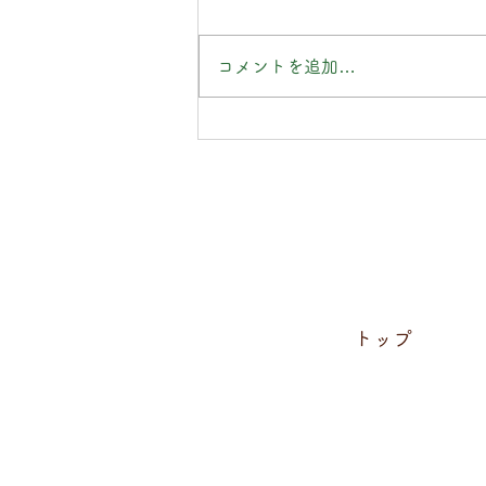
コメントを追加…
直氣治療室カレンダー2026
只今配布中!!
トップ