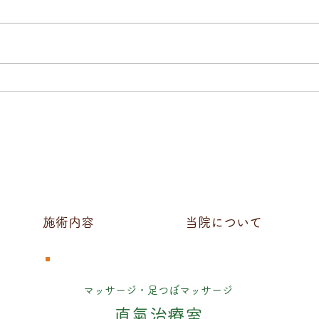
中島みゆき「十二月」
直氣
20
つ病
効果
施術内容
当院について
マッサージ・足つぼマッサージ
直氣治療室