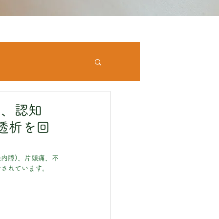
圧、認知
透析を回
内障)、片頭痛、不
介されています。