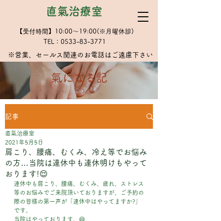
直氣治療室
【受付時間】10:00～19:00(※月曜休診)
TEL：0533-83-3771
※​営業、セールス関連のお電話はご遠慮下さい
​氣になる記
記事
直氣治療室
2021年5月5日
肩こり、腰痛、むくみ、冷え等でお悩み
の方…当院は連休中も連休明けもやって
おります!😌
連休中も肩こり、腰痛、むくみ、疲れ、ストレス
等のお悩みでご来院頂いておりますが、ご予約の
際の皆様の第一声が「連休中はやってますか?」
です。
当院はやっております。😄