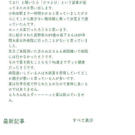
てる?」と聞いたら「クマよけ」という返事が返
ってきたのを思い出します。
小和田駅まで一時間かかると言っていましたがさ
らにそこから数少ない飯田線に乗って水窪まで通
っていたんです。
ホント大変だったろうなと思います。
次に紹介された長野県の89歳の森下さんは89年
間お産以外病院に行ったことがないと言っていま
した。
先日ご来院頂いた方のお父さんも病院嫌いで病院
には行かなかったそうです。
なので薬を飲むこともなく96歳までずっと健康
だったそうです。
病院通いしている人は大抵薬を常用していてどこ
か調子が悪いと言っている人が多いです。
薬は化学合成で作られたものなので身体に良いも
のではありません。
もちろん私もずーーーーっと薬は飲んでいませ
ん。
すべて表示
最新記事