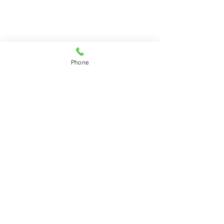
Phone
コメント
中島みゆき「十二月」
直氣治療室 花カ
コメントを追加…
ダー2025 配布中!