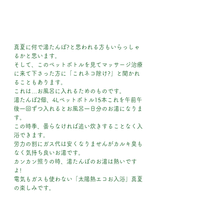
真夏に何で湯たんぽ?と思われる方もいらっしゃ
るかと思います。
そして、このペットボトルを見てマッサージ治療
に来て下さった方に「これネコ除け?」と聞かれ
ることもあります。
これは…お風呂に入れるためのものです。
湯たんぽ2個、4Lペットボトル15本これを午前午
後一回ずつ入れるとお風呂一日分のお湯になりま
す。
この時季、曇らなければ追い炊きすることなく入
浴できます。
労力の割にガス代は安くなりませんがカルキ臭も
なく気持ち良いお湯です。
カンカン照りの時、湯たんぽのお湯は熱いです
よ!
電気もガスも使わない「太陽熱エコお入浴」真夏
の楽しみです。