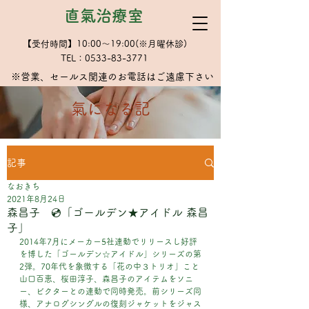
直氣治療室
【受付時間】10:00～19:00(※月曜休診)
TEL：0533-83-3771
※​営業、セールス関連のお電話はご遠慮下さい
​氣になる記
記事
なおきち
2021年8月24日
森昌子 💿「ゴールデン★アイドル 森昌
子」
2014年7月にメーカー5社連動でリリースし好評
を博した「ゴールデン☆アイドル」シリーズの第
2弾。70年代を象徴する「花の中３トリオ」こと
山口百恵、桜田淳子、森昌子のアイテムをソニ
ー、ビクターとの連動で同時発売。前シリーズ同
様、アナログシングルの復刻ジャケットをジャス