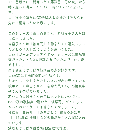
で一番最初にご紹介した工藤静香「青い炎」から
時を遡って購入したCDをご紹介したいと思いま
す。
只、途中で新たにCDを購入した場合はそちらを
先にご紹介したいと思います。
このシリーズは山口百恵さん、岩崎良美さんを既
に購入しました。
森昌子さんは「彼岸花」を聴きたくて購入しまし
たがどのベスト盤にしようか迷いました。
この「ゴールデン☆アイドル」シリーズは高品質
盤だったのとB面も収録されていたのでこれに決
めました。
昌子さんはやっぱり結婚前の方が好きです。
このCDは全曲結婚前の作品です。
むか～し、やしきたかじんさんが声で売っている
歌手として森昌子さん、岩崎宏美さん、高橋真梨
子さんを挙げていました。
若いころの昌子さんの声はホントにいいです。
BSで秋の歌特集で聴いた「彼岸花」がとても良
かったのでどうしても聴きたくなりました。
他にも「立待岬」「ありがとう~雛ものがたり
~」「信濃路 梓川」など名曲がたくさん収録され
ています。
演歌もやっぱり断然“昭和演歌”ですね。