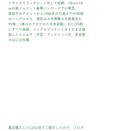
トサイズでブックレット化して収納。18cm×18
㎝の紙ジャケット豪華パッケージでの発売。
森昌子のデビューから1986年の引退までの50枚
のシングルから、現在は入手困難なＢ面曲含む
99曲（1曲はカラオケのため未収録）をＣＤ5枚
にすべて収録。シングルジャケットをそのまま復
刻した１０４Ｐ（予定）ブックレット付。高音質
ＨＱＣＤ仕様。
最近購入したCDは全てご紹介したので、ブログ