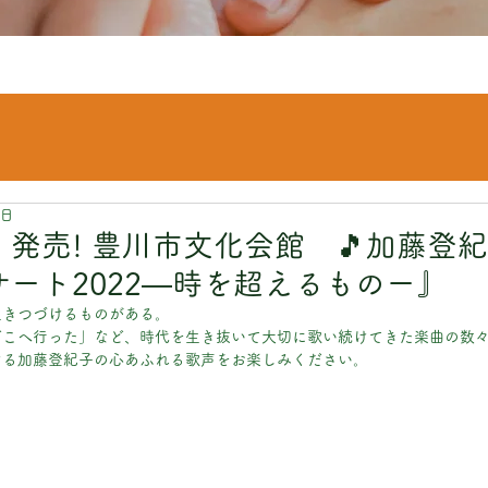
7日
日 発売! 豊川市文化会館 🎵加藤登
サート2022―時を超えるものー』
生きつづけるものがある。
どこへ行った」など、時代を生き抜いて大切に歌い続けてきた楽曲の数
ける加藤登紀子の心あふれる歌声をお楽しみください。