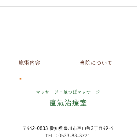
直氣
20
つ病
効果
施術内容
当院について
マッサージ・足つぼマッサージ
直氣治療室
〒442-0833 愛知県豊川市西口町2丁目49-4
TEL：0533-83-3771