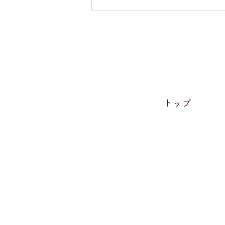
直氣治療室カレンダー2026
只今配布中!!
トップ