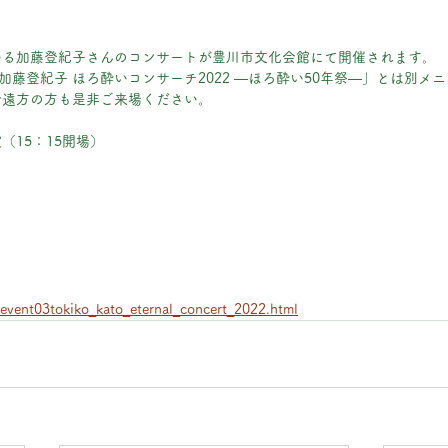
いる加藤登紀子さんのコンサートが豊川市文化会館にて開催されます。
加藤登紀子 ほろ酔いコンサーチ2022 ―ほろ酔い50年祭―」とは別メ
で遠方の方も是非ご来場ください。
演（15：15開場）
event03tokiko_kato_eternal_concert_2022.html