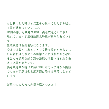
春に利用した時はまだ工事の途中でしたが今回は
工事が終わっていました。
JR関西線、近鉄名古屋線、養老鉄道そして少し
離れていますが三岐鉄道北勢線が乗り入れていま
す。
三岐鉄道は西桑名駅になります。
今までは改札に出ることなく乗り換えが出来まし
たが新駅はそれぞれの路線ごとに改札があり改札
を出たら通路を通り別の路線の改札へ行き乗り換
える必要があります。
養老鉄道乗り場は以前は四日市方面に降りる階段
でしたが新駅は名古屋方面に降りる階段になって
います。
新駅でももちろん赤福を購入できます。