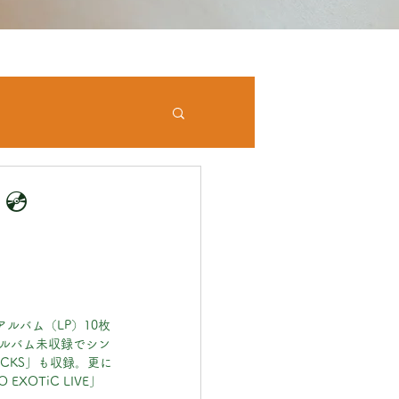
💿
ルバム（LP）10枚
アルバム未収録でシン
ACKS」も収録。更に
OTiC LIVE」