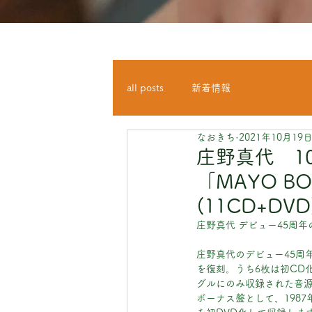
all posts
新着情報
なおきち
2021年10月19
庄野真代 1
「MAYO BOX
(11CD+DV
庄野真代 デビュー45周年
庄野真代のデビュー45周
を復刻。うち6枚は初CD
グルにのみ収録された音源と
ボーナス盤として、1987