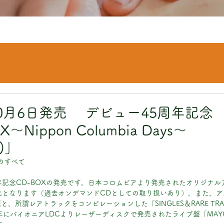
日
0月6日発売 デビュー45周年記念 
～Nippon Columbia Days～
D)」
のすべて
年記念CD-BOXの発売です。日本コロムビアより発売されたオリジナルア
化となります（過去オンデマンドCDとしての取り扱いあり）。また、
、所謂レアトラックをコンピレーションした「SINGLES＆RARE TR
年にパイオニアLDCよりレーザーディスクで発売されたライブ盤「MAYO EX