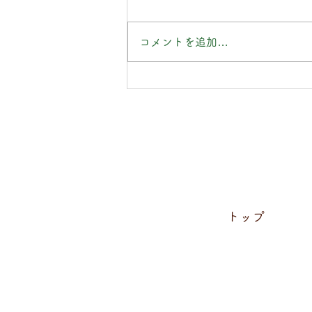
コメントを追加…
直氣治療室カレンダー2026
只今配布中!!
トップ