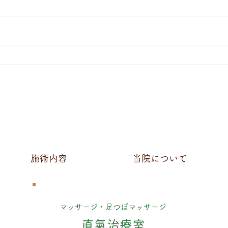
中島みゆき「十二月」
直氣
20
つ病
効果
施術内容
当院について
マッサージ・足つぼマッサージ
直氣治療室