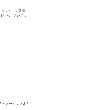
タビュアー：富澤一
128ページのボリュ
フォメーションより)