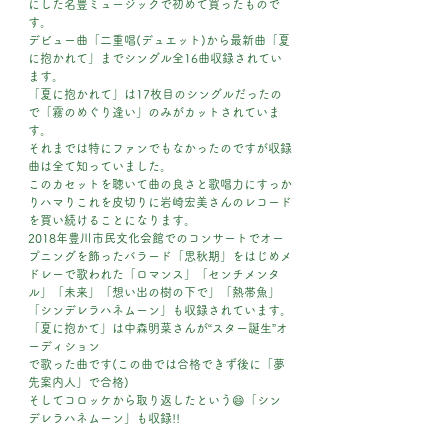
にした名豊ミュージックで初めて買ったもので
す。
デビュー曲「二重唱(デュエット)から最新曲「夏
に抱かれて」までシングル全16曲収録されてい
ます。
「夏に抱かれて」は17枚目のシングルだったの
で「霧のめぐり逢い」のみがカットされていま
す。
それまでは特にファンでもなかったのですが収録
曲は全て知っていました。
このカセットを聴いて曲の良さと歌唱力にすっか
りハマりこれを皮切りに岩崎宏美さんのレコード
を買い続けることになります。
2018年豊川市民文化会館でのコンサートでオー
プニングを飾ったバラード「思秋期」をはじめメ
ドレーで歌われた「ロマンス」「センチメンタ
ル」「未来」「想い出の樹の下で」「熱帯魚」
「シンデレラハネムーン」も収録されています。
「夏に抱かて」は中森明菜さんが“スター誕生”オ
ーディション
で歌った曲です(この曲では合格できず後に「夢
先案内人」で合格)
そしてコロッケから取り返したという😄「シン
デレラハネムーン」も収録!!