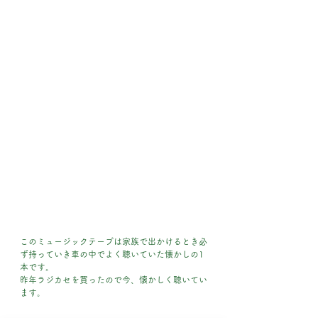
このミュージックテープは家族で出かけるとき必
ず持っていき車の中でよく聴いていた懐かしの1
本です。
昨年ラジカセを買ったので今、懐かしく聴いてい
ます。