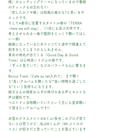
極」のエンディングテーマになっているので番組
のチェックもお忘れなく!
「恋したかぐや姫」は和風の曲かな?と思いきや
ロックです。
そして4曲目に位置するタイトル曲の「TERRA 
~here we will stay」、11分にも及ぶ大作です。
考えさせられる一曲で歌詞をじっくり聴いてほし
い一曲!
組曲になっているためライフだと途中で間違えて
拍手をしてしまうかもしれません。
東北の地名が出てくる「Good Day & Good 
Time」は心地良いリズムの曲です。
「ずっと見ていて」などのバラードも心に響きま
す。
Bonus Track「Cafe au lait入れて」 まで聴く
と“良いアルバムを聴いたな”“良い時間を過ごした
な”という気持ちになります。
純子さんの相変わらずの伸びのある声とキレイな
声は健在です。
ベストテン当時聴いていたという方にも是非聴い
て頂きたいアルバムです!!
水窪のクラスメイトのKくん!多分このブログ見て
ないとは思うけど…私はKくんが「Mr.メトロポ
リス」が好きだと言っていたことを覚えています