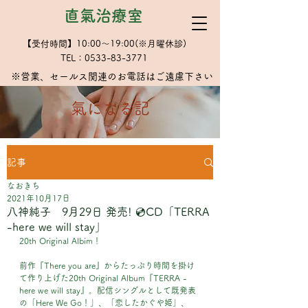
直氣治療室
【受付時間】10:00～19:00(※月曜休診)
TEL：0533-83-3771
※​営業、セールス関連のお電話はご遠慮下さい
​氣になる記
記事
なおきち
2021年10月17日
八神純子 9月29日 発売! 💿CD「TERRA
-here we will stay」
20th Original Albim！
前作『There you are』からたっぷり時間を掛け
て作り上げた20th Original Album『TERRA - 
here we will stay』。配信シングルとして既発表
の「Here We Go！」、「恋したかぐや姫」、