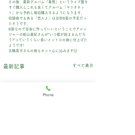
その後、最新アルバム「春愁」というライブ盤を
すぐ購入しこれも良くてアルバム「マリオネッ
ト」から予約し毎回購入するようになります。
収録曲でもある「恋人よ」は当初B面の予定だっ
たそうです。
B面なので自由に作っていいということでアレン
ジャーの船山基紀さんが“いつ歌が始まるんだろ
う?”っていうくらい長いイントロの曲に仕上げた
ようです!
五輪真弓さんの曲もホント心に沁みます🙂
すべて表示
最新記事
Phone