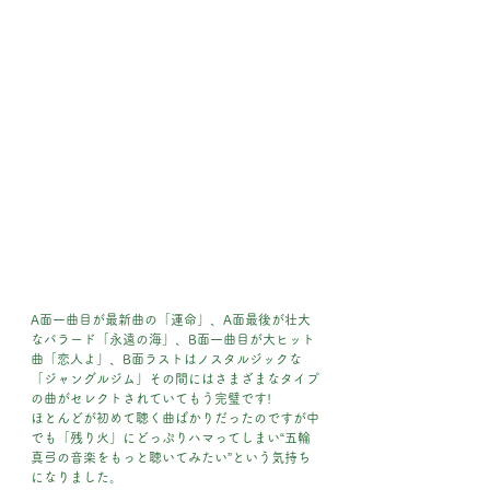
A面一曲目が最新曲の「運命」、A面最後が壮大
なバラード「永遠の海」、B面一曲目が大ヒット
曲「恋人よ」、B面ラストはノスタルジックな
「ジャングルジム」その間にはさまざまなタイプ
の曲がセレクトされていてもう完璧です!
ほとんどが初めて聴く曲ばかりだったのですが中
でも「残り火」にどっぷりハマってしまい“五輪
真弓の音楽をもっと聴いてみたい”という気持ち
になりました。