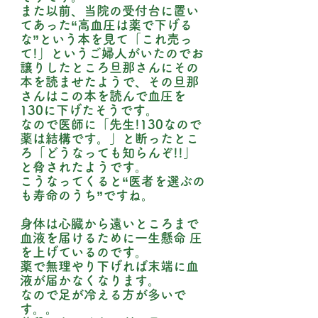
また以前、当院の受付台に置い
てあった“高血圧は薬で下げる
な”という本を見て「これ売っ
て!」というご婦人がいたのでお
譲りしたところ旦那さんにその
本を読ませたようで、その旦那
さんはこの本を読んで血圧を
130に下げたそうです。
なので医師に「先生!130なので
薬は結構です。」と断ったとこ
ろ「どうなっても知らんぞ!!」
と脅されたようです。
こうなってくると“医者を選ぶの
も寿命のうち”ですね。
身体は心臓から遠いところまで
血液を届けるために一生懸命 圧
を上げているのです。
薬で無理やり下げれば末端に血
液が届かなくなります。
なので足が冷える方が多いで
す。。