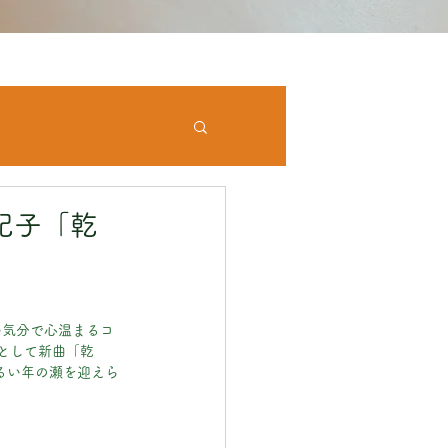
紀子「乾
い気分で心温まるコ
画として新曲「乾
明るい年の瀬を迎えら