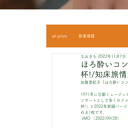
all posts
新着情報
なおきち
2022年11月7日
ほろ酔いコン
杯!/知床旅情
加藤登紀子『ほろ酔いコン
1971年に日劇ミュージ
ンサートとして多くのファ
杯!」と2022年新録バ
れる1枚です。
 JMD （2022/09/28）