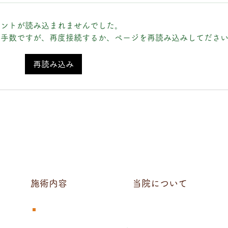
メントが読み込まれませんでした。
お手数ですが、再度接続するか、ページを再読み込みしてださ
中島みゆき「十二月」
再読み込み
直氣
20
つ病
効果
施術内容
当院について