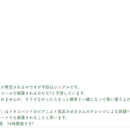
ムが発売されるのですが今回はシングルです。
コールで披露されるのかな?と予想しています。
しれませんが、そうでなかったらきっと観客と一緒になって歌い盛り上
」はトキコバンドのピアニスト鬼武みゆきさんのアレンジによる新録!!
サートでも披露されることと思います。
館　16時開演です!