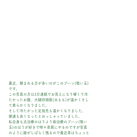
最近、頼まれる方が多いのがこのプハン(吸い玉)
です。
この写真の方は3日連続でお見えになり硬くて冷
たかったお腹、大腿四頭筋(太もも)が温かくそし
て柔らかくなりました。
そして冷たかった足指先も温かくなりました。
便通も良くなったとおっしゃっていました。
私自身も点治療のはりより面治療のプハン(吸い
玉)のほうが好きで時々首肩にやるのですが写真
のように跡がしばらく残るので最近首はちょっと