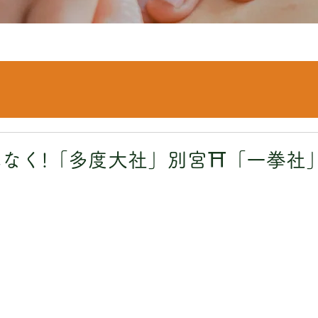
なく!「多度大社」別宮⛩「一拳社